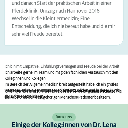
und danach Start der praktischen Arbeit in einer
Pferdeklinik. Umzug nach Hannover 2016
Wechsel in die Kleintiermedizin; Eine
Entscheidung, die ich nie bereut habe und die mir
sehr viel Freude bereitet.
Ich bin
mit Empathie, Einfühlungsvermögen und Freude bei der Arbeit.
Ich arbeite gerne im Team und mag den fachlichen Austausch mit den
Kolleginnen und Kollegen.
Im Bereich der Allgemeinmedizin breit aufgestellt habe ich ein großes
Interesse, mich in der Inneren Medizin fortzubilden und in der Zukunft
Was ich an meiner Arbeit liebe:
Ich bin gerne Tierärztin, weil ich die Arbeit am Tier genauso schätze wie
darauf zu spezialisieren.
die Arbeit mit den dazugehörigen Menschen/Patientenbesitzern.
ÜBER UNS
Einige der Kolleg:innen von Dr. Lena