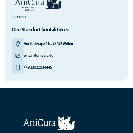
Impressum
Den Standort kontaktieren
Am Lockvogel 14c, 58452 Witten
witten@anicura.de
+49 23022034445