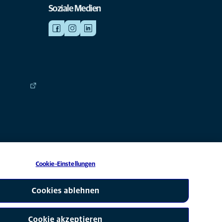
Soziale Medien
Cookie-Einstellungen
 eine Tochtergesellschaft von Mars, Inc © 2026
Cookies ablehnen
Cookie akzeptieren