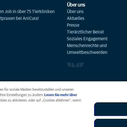
Über uns
n Job in über 75 Tierkliniken
Über uns
ztpraxen bei AniCura!
Aktuelles
Presse
Tierärztlicher Beirat
Soziales Engagement
Menschenrechte und
Umweltbeschwerden
n für soziale Medien bereitzustellen und unseren
Ihre Einstellungen zu ändern.
Lesen Sie mehr über
ookies zu aktivieren, oder auf „Cookies ablehnen“, wenn
arrierefreiheit
Menschenrechte
Global Human Rights
AniCura ist