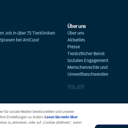
Über uns
n Job in über 75 Tierkliniken
Über uns
ztpraxen bei AniCura!
Aktuelles
Presse
Tierärztlicher Beirat
Soziales Engagement
Menschenrechte und
Umweltbeschwerden
n für soziale Medien bereitzustellen und unseren
Ihre Einstellungen zu ändern.
Lesen Sie mehr über
ookies zu aktivieren, oder auf „Cookies ablehnen“, wenn