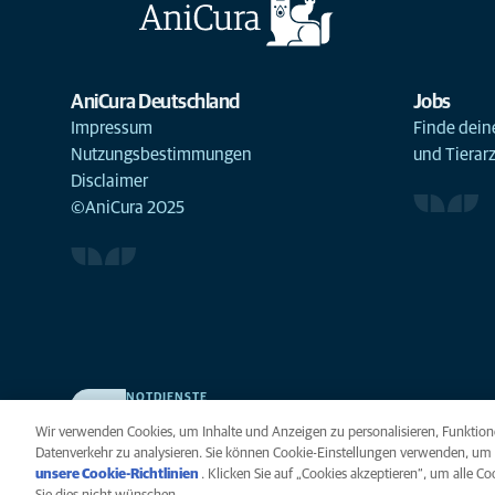
AniCura Deutschland
Jobs
Impressum
Finde deine
Nutzungsbestimmungen
und Tierar
Disclaimer
©AniCura 2025
NOTDIENSTE
Finden Sie hier Ihre Kliniken und Praxen für den Notfall.
Wir verwenden Cookies, um Inhalte und Anzeigen zu personalisieren, Funktione
Weil Ihr Tier die beste Versorgung verdient.
Datenverkehr zu analysieren. Sie können Cookie-Einstellungen verwenden, um 
unsere Cookie-Richtlinien
(opens in a new tab)
. Klicken Sie auf „Cookies akzeptieren“, um alle C