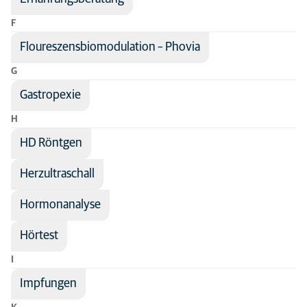
F
Floureszensbiomodulation – Phovia
G
Gastropexie
H
HD Röntgen
Herzultraschall
Hormonanalyse
Hörtest
I
Impfungen