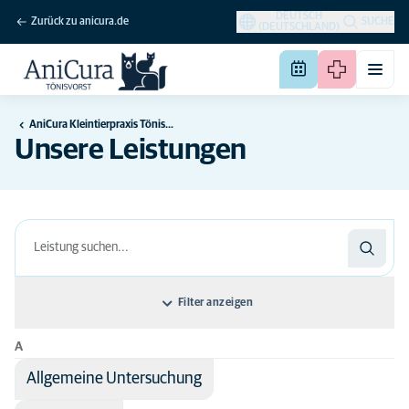
DEUTSCH
Zurück zu anicura.de
SUCHE
(DEUTSCHLAND)
AniCura Kleintierpraxis Tönisvorst
Unsere Leistungen
Filter anzeigen
A
Sortieren nach: Name der Leistung
Allgemeine Untersuchung
Name der Leistung
Alle Tierarten