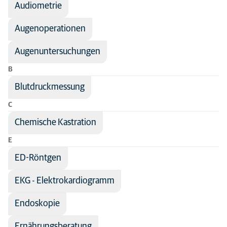
Audiometrie
Fachbereich
Hund
Kaninchen
Augenoperationen
Katze
Augenuntersuchungen
Tiere
B
Blutdruckmessung
C
Chemische Kastration
E
ED-Röntgen
EKG - Elektrokardiogramm
Endoskopie
Ernährungsberatung