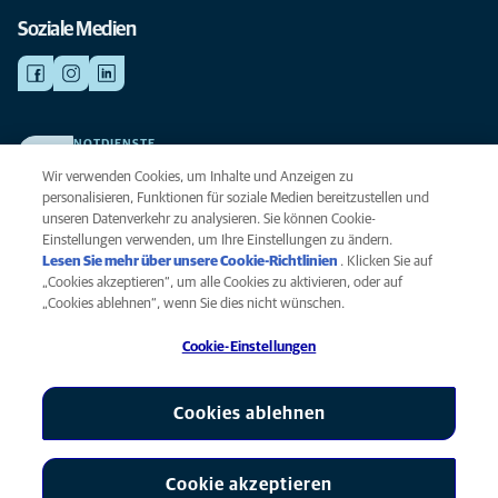
Soziale Medien
NOTDIENSTE
Finden Sie hier Ihre Kliniken und Praxen für den Notfall. Weil Ihr Tier die
Wir verwenden Cookies, um Inhalte und Anzeigen zu
beste Versorgung verdient.
personalisieren, Funktionen für soziale Medien bereitzustellen und
unseren Datenverkehr zu analysieren. Sie können Cookie-
Einstellungen verwenden, um Ihre Einstellungen zu ändern.
Datenschutz
Lesen Sie mehr über unsere Cookie-Richtlinien
(opens in a new
. Klicken Sie auf
Legal
„Cookies akzeptieren“, um alle Cookies zu aktivieren, oder auf
tab)
Hinweis zu Cookies
„Cookies ablehnen“, wenn Sie dies nicht wünschen.
Barrierefreiheit
Cookie-Einstellungen
Menschenrechte
Global Human Rights
AniCura ist eine Tochtergesellschaft von Mars, Inc © 2026
Cookies ablehnen
Cookie akzeptieren
Cookie-Einstellungen