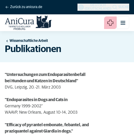
DEUTSCH
Zurück zu anicura.de
SUCHE
(DEUTSCHLAND)
Wissenschaftliche Arbeit
Publikationen
"Untersuchungen zum Endoparasitenbefall
bei Hunden und Katzen in Deutschland"
DVG, Leipzig, 20.-21. März 2003
"Endoparasites in Dogs and Cats in
Germany 1999-2002"
WAAVP, New Orleans, August 10-14, 2003
"Efficacy of pyrantel embonate, febantel, and
praziquantel against Giardia in dogs."