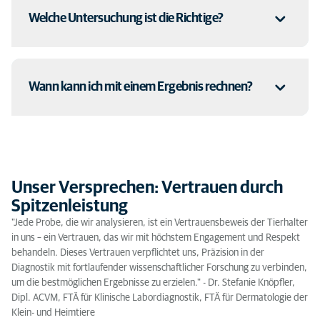
auslaufen können!
Antragsscheine und Preislisten können Sie
hier
auf unserer
Welche Untersuchung ist die Richtige?
Website einsehen und ausdrucken.
Achten Sie bitte auch darauf, die Röhrchen maximal zu ca. 3/4
zu füllen und fest zuzuschrauben. Zu volle und/oder nicht richtig
verschlossene Gefäße können gerade bei warmen
Temperaturen zu einem Platzen der Gefäße und zum Auslaufen
Diese Frage lässt sich nur individuell beantworten. Eine
der Proben führen!
Wann kann ich mit einem Ergebnis rechnen?
Untersuchung, die für jedes Tier immer richtig ist, gibt es nicht.
Bei Fragen rufen Sie uns gerne an und wir helfen Ihnen weiter
oder halten Sie mit Ihrem Haustierarzt Rücksprache.
Sobald die Probe bei uns angekommen ist, wird sie bearbeitet
und Sie erhalten das Ergebnis der parasitologischen
Untersuchung in der Regel noch am selben Tag. Bei sehr hohem
Unser Versprechen: Vertrauen durch
Probenaufkommen kann sich die Untersuchung in Einzelfällen
um einen Werktag verzögern.
Spitzenleistung
"Jede Probe, die wir analysieren, ist ein Vertrauensbeweis der Tierhalter
in uns – ein Vertrauen, das wir mit höchstem Engagement und Respekt
behandeln. Dieses Vertrauen verpflichtet uns, Präzision in der
Diagnostik mit fortlaufender wissenschaftlicher Forschung zu verbinden,
um die bestmöglichen Ergebnisse zu erzielen." - Dr. Stefanie Knöpfler,
Dipl. ACVM, FTÄ für Klinische Labordiagnostik, FTÄ für Dermatologie der
Klein- und Heimtiere