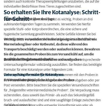
sondern auch konkrete Therapieempfehlungen anzubieten, die auf die
individuellen Bedürfnisse Ihres Tieres zugeschnitten sind.
So erhalten Sie Ihre Kotanalyse: Schritt-
für-Schritt
1. Probenentnahme über drei Tage
Für eine aussagekräftige Kotanalyse ist es wichtig, Proben an drei
aufeinanderfolgenden Tagen zu sammeln. Verwenden Sie hierfür
spezielle Stuhl- oder Kotprobenröhrchen, die eine sichere und
hygienische Sammlung gewährleisten. Solche Gefäße können Sie bei
Ihrem Tierarzt, in Apotheken oder direkt bei uns im Labor erhalten.
Wichtig: Bitte verwenden Sie keine ungeeigneten Behälter wie
Marmeladengläser oder Kotbeutel, da diese während des
Transports beschädigt werden oder auslaufen können. Bewahren
Sie die gesammelten Proben bis zum Versand kühl auf, um die
Qualität der Proben zu erhalten.
2. Untersuchungsformular ausfüllen und ausdrucken
Bevor Sie Ihre Proben versenden, ist es notwendig, das entsprechende
Untersuchungsformular vollständig auszufüllen. Sie finden das benötigte
Formular für eine Kotanalyse unter folgendem Link:
Untersuchungsformular für Kotanalysen
.
Das ausgefüllte Formular legen Sie bitte zusammen mit den Proben in
den Versandumschlag.
3. Versand oder persönliche Abgabe der Proben
Ihre Proben können Sie persönlich in unserem Labor abgeben oder per
Post versenden. Bitte beachten Sie die speziellen Versandvorschriften
für „freigestellte veterinärmedizinische Proben“. Die Verpackung muss
sicherstellen, dass sowohl das Primär- als auch das Sekundärgefäß
bruch- und auslaufsicher sind und eine saugfähige Einlage zwischen den
Gefäßen platziert ist.
Die äußere Verpackung sollte entweder kistenförmig sein oder als