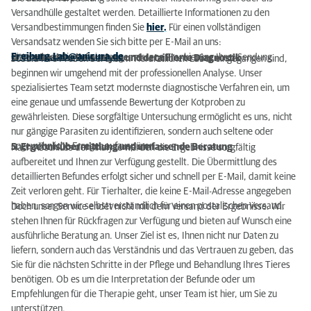
Versandhülle gestaltet werden. Detaillierte Informationen zu den
Versandbestimmungen finden Sie
hier
.
Für einen vollständigen
Versandsatz wenden Sie sich bitte per E-Mail an uns:
Freiburg.Lab@anicura.de
.
Bitte achten Sie auf eine angemessene Frankierung Ihrer Sendung.
4. Professionelle Analyse und detaillierte Diagnostik
Sobald Ihre Proben bei uns im Tierärztlichen Labor eingegangen sind,
beginnen wir umgehend mit der professionellen Analyse. Unser
spezialisiertes Team setzt modernste diagnostische Verfahren ein, um
eine genaue und umfassende Bewertung der Kotproben zu
gewährleisten. Diese sorgfältige Untersuchung ermöglicht es uns, nicht
nur gängige Parasiten zu identifizieren, sondern auch seltene oder
ungewöhnliche Erreger aufzuspüren.
5. Ergebnisübermittlung und umfassende Beratung
Nach Abschluss der Analyse werden die Ergebnisse sorgfältig
aufbereitet und Ihnen zur Verfügung gestellt. Die Übermittlung des
detaillierten Befundes erfolgt sicher und schnell per E-Mail, damit keine
Zeit verloren geht. Für Tierhalter, die keine E-Mail-Adresse angegeben
haben, sorgen wir selbstverständlich für einen postalischen Versand.
Doch unser Service endet nicht mit dem Versand der Ergebnisse. Wir
stehen Ihnen für Rückfragen zur Verfügung und bieten auf Wunsch eine
ausführliche Beratung an. Unser Ziel ist es, Ihnen nicht nur Daten zu
liefern, sondern auch das Verständnis und das Vertrauen zu geben, das
Sie für die nächsten Schritte in der Pflege und Behandlung Ihres Tieres
benötigen. Ob es um die Interpretation der Befunde oder um
Empfehlungen für die Therapie geht, unser Team ist hier, um Sie zu
unterstützen.