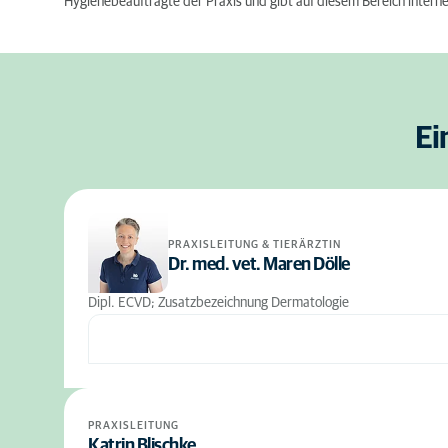
Hygienebeauftragte der Praxis und gibt auf diesem Bereich intern
Ei
PRAXISLEITUNG & TIERÄRZTIN
Dr. med. vet. Maren Dölle
Dipl. ECVD; Zusatzbezeichnung Dermatologie
PRAXISLEITUNG
Katrin Blischke