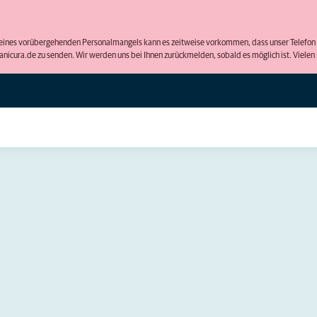
d eines vorübergehenden Personalmangels kann es zeitweise vorkommen, dass unser Telefon s
cura.de zu senden. Wir werden uns bei Ihnen zurückmelden, sobald es möglich ist. Vielen D