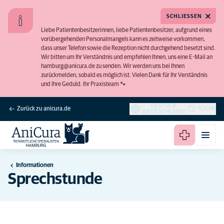
SCHLIESSEN
Liebe Patientenbesitzerinnen, liebe Patientenbesitzer, aufgrund eines
vorübergehenden Personalmangels kann es zeitweise vorkommen,
dass unser Telefon sowie die Rezeption nicht durchgehend besetzt sind.
Wir bitten um Ihr Verständnis und empfehlen Ihnen, uns eine E-Mail an
hamburg@anicura.de zu senden. Wir werden uns bei Ihnen
zurückmelden, sobald es möglich ist. Vielen Dank für Ihr Verständnis
und Ihre Geduld. Ihr Praxisteam 🐾
DEUTSCH
Zurück zu anicura.de
SUCHE
(DEUTSCHLAND)
Informationen
Sprechstunde