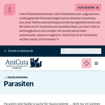
SCHLIESSEN
Liebe Patientenbesitzerinnen, liebe Patientenbesitzer, aufgrund eines
vorübergehenden Personalmangels kann es zeitweise vorkommen,
dass unser Telefon sowie die Rezeption nicht durchgehend besetzt sind.
Wir bitten um Ihr Verständnis und empfehlen Ihnen, uns eine E-Mail an
hamburg@anicura.de zu senden. Wir werden uns bei Ihnen
zurückmelden, sobald es möglich ist. Vielen Dank für Ihr Verständnis
und Ihre Geduld. Ihr Praxisteam 🐾
DEUTSCH
Zurück zu anicura.de
SUCHE
(DEUTSCHLAND)
Hautkrankheiten
Parasiten
Parasiten sind häufig Ursache für Hautprobleme ... nicht nur im Sommer.