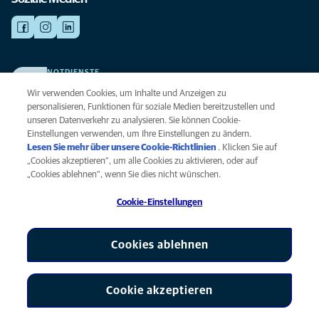
NOTDIENSTE
Finden Sie hier Ihre Kliniken und Praxen für den Notfall. Weil Ihr Tier die
Wir verwenden Cookies, um Inhalte und Anzeigen zu
beste Versorgung verdient.
personalisieren, Funktionen für soziale Medien bereitzustellen und
unseren Datenverkehr zu analysieren. Sie können Cookie-
Einstellungen verwenden, um Ihre Einstellungen zu ändern.
Datenschutz
Lesen Sie mehr über unsere Cookie-Richtlinien
(opens in a new
. Klicken Sie auf
Legal
„Cookies akzeptieren“, um alle Cookies zu aktivieren, oder auf
tab)
Hinweis zu Cookies
„Cookies ablehnen“, wenn Sie dies nicht wünschen.
Barrierefreiheit
Cookie-Einstellungen
Menschenrechte
Global Human Rights
AniCura ist eine Tochtergesellschaft von Mars, Inc © 2026
Cookies ablehnen
Cookie akzeptieren
Cookie-Einstellungen