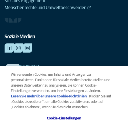
Soziales Engagement
Menschenrechte und Umweltbeschwerden
Soziale Medien
NOTDIENSTE
Finden Sie hier Ihre Kliniken und Praxen für den Notfall. Weil Ihr Tier die
Wir verwenden Cookies, um Inhalte und Anzeigen zu
beste Versorgung verdient.
personalisieren, Funktionen für soziale Medien bereitzustellen und
unseren Datenverkehr zu analysieren. Sie können Cookie-
Einstellungen verwenden, um Ihre Einstellungen zu ändern.
Datenschutz
Lesen Sie mehr über unsere Cookie-Richtlinien
(opens in a new
. Klicken Sie auf
Legal
„Cookies akzeptieren“, um alle Cookies zu aktivieren, oder auf
tab)
Hinweis zu Cookies
„Cookies ablehnen“, wenn Sie dies nicht wünschen.
Barrierefreiheit
Cookie-Einstellungen
Menschenrechte
Global Human Rights