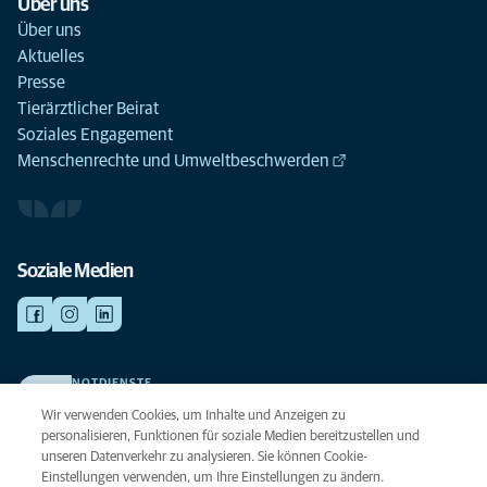
Über uns
Über uns
Aktuelles
Presse
Tierärztlicher Beirat
Soziales Engagement
Menschenrechte und Umweltbeschwerden
Soziale Medien
NOTDIENSTE
Finden Sie hier Ihre Kliniken und Praxen für den Notfall. Weil Ihr Tier die
Wir verwenden Cookies, um Inhalte und Anzeigen zu
beste Versorgung verdient.
personalisieren, Funktionen für soziale Medien bereitzustellen und
unseren Datenverkehr zu analysieren. Sie können Cookie-
Einstellungen verwenden, um Ihre Einstellungen zu ändern.
Datenschutz