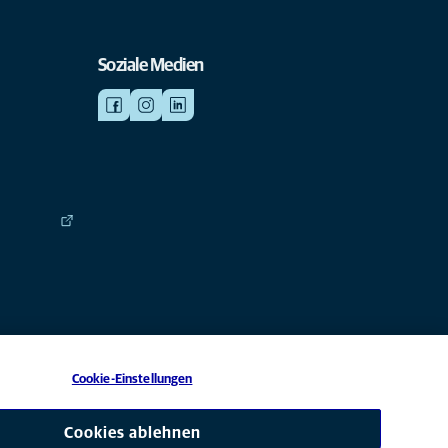
Soziale Medien
Cookie-Einstellungen
 eine Tochtergesellschaft von Mars, Inc © 2026
Cookies ablehnen