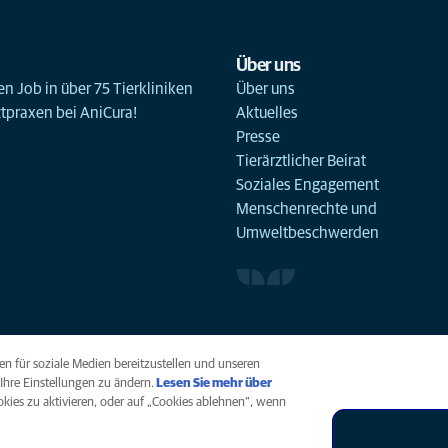
Über uns
n Job in über 75 Tierkliniken
Über uns
ztpraxen bei AniCura!
Aktuelles
Presse
Tierärztlicher Beirat
Soziales Engagement
Menschenrechte und
Umweltbeschwerden
n für soziale Medien bereitzustellen und unseren
Ihre Einstellungen zu ändern.
Lesen Sie mehr über
ookies zu aktivieren, oder auf „Cookies ablehnen“, wenn
arrierefreiheit
Menschenrechte
Global Human Rights
AniCura ist