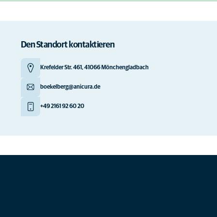
Den Standort kontaktieren
Krefelder Str. 461, 41066 Mönchengladbach
boekelberg@anicura.de
+49 2161 92 60 20