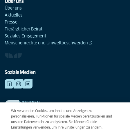
Über uns
Über uns
Aktuelles
Presse
Tierärztlicher Beirat
Soziales Engagement
Menschenrechte und Umweltbeschwerden
Soziale Medien
NOTDIENSTE
Finden Sie hier Ihre Kliniken und Praxen für den Notfall. Weil Ihr Tier die
Wir verwenden Cookies, um Inhalte und Anzeigen zu
beste Versorgung verdient.
personalisieren, Funktionen für soziale Medien bereitzustellen und
unseren Datenverkehr zu analysieren. Sie können Cookie-
Einstellungen verwenden, um Ihre Einstellungen zu ändern.
Datenschutz