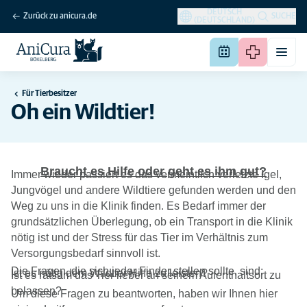
DEUTSCH
Zurück zu anicura.de
SUCHE
(DEUTSCHLAND)
Für Tierbesitzer
Oh ein Wildtier!
Braucht es Hilfe oder geht es ihm gut?
Immer wieder passiert es das vermeintlich verletzte Igel,
Jungvögel und andere Wildtiere gefunden werden und den
Weg zu uns in die Klinik finden. Es Bedarf immer der
grundsätzlichen Überlegung, ob ein Transport in die Klinik
nötig ist und der Stress für das Tier im Verhältnis zum
Versorgungsbedarf sinnvoll ist.
Die Fragen, die sich jeder Finder stellen sollte, sind:
Ist es nötig dem Wildtier Hilfe zu leisten?
Ist es ratsam das Tier lieber an seinem Aufenthaltsort zu
belassen?
Um diese Fragen zu beantworten, haben wir Ihnen hier