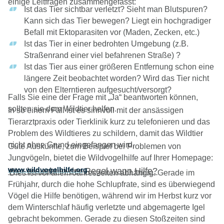
einige Leitfragen zusammengefasst:
Ist das Tier sichtbar verletzt? Sieht man Blutspuren?
Kann sich das Tier bewegen? Liegt ein hochgradiger
Befall mit Ektoparasiten vor (Maden, Zecken, etc.)
Ist das Tier in einer bedrohten Umgebung (z.B.
Straßenrand einer viel befahrenen Straße) ?
Ist das Tier aus einer größeren Entfernung schon eine
längere Zeit beobachtet worden? Wird das Tier nicht
von den Elterntieren aufgesucht/versorgt?
Falls Sie eine der Frage mit „Ja“ beantworten können,
sollten sie dem Wildtier helfen.
In so einem Fall ist es sinnvoll mit der ansässigen
Tierarztpraxis oder Tierklinik kurz zu telefonieren und das
Problem des Wildtieres zu schildern, damit das Wildtier
nicht ohne Grund eingefangen wird.
Gute Auskünfte, zum Beispiel bei Problemen von
Jungvögeln, bietet die Wildvogelhilfe auf Ihrer Homepage:
.
www.wildvogelhilfe.org
Wer braucht in der Regel wann Hilfe?
Dies ist vor allem Jahreszeiten abhängig. Gerade im
Frühjahr, durch die hohe Schlupfrate, sind es überwiegend
Vögel die Hilfe benötigen, während wir im Herbst kurz vor
dem Winterschlaf häufig verletzte und abgemagerte Igel
gebracht bekommen. Gerade zu diesen Stoßzeiten sind