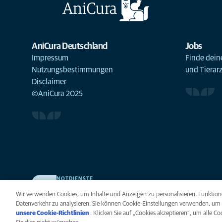
AniCura Deutschland
Jobs
Impressum
Finde deine
Nutzungsbestimmungen
und Tierar
Disclaimer
©AniCura 2025
NOTDIENSTE
Finden Sie hier Ihre Kliniken und Praxen für den Notfall.
Wir verwenden Cookies, um Inhalte und Anzeigen zu personalisieren, Funktione
Weil Ihr Tier die beste Versorgung verdient.
Datenverkehr zu analysieren. Sie können Cookie-Einstellungen verwenden, um 
unsere Cookie-Richtlinien
(opens in a new tab)
. Klicken Sie auf „Cookies akzeptieren“, um alle C