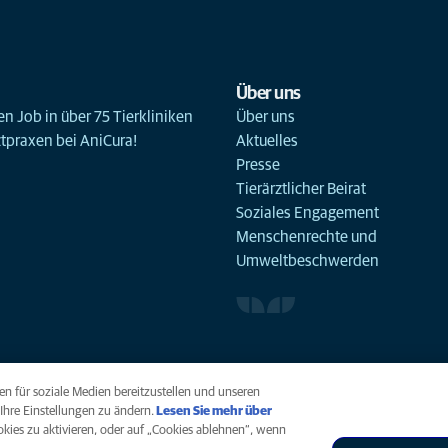
Über uns
n Job in über 75 Tierkliniken
Über uns
ztpraxen bei AniCura!
Aktuelles
Presse
Tierärztlicher Beirat
Soziales Engagement
Menschenrechte und
Umweltbeschwerden
n für soziale Medien bereitzustellen und unseren
Ihre Einstellungen zu ändern.
Lesen Sie mehr über
ookies zu aktivieren, oder auf „Cookies ablehnen“, wenn