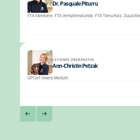
Dr. Pasquale Piturru
FTA Kleintiere, FTA Verhaltenskunde, FTA Tierschutz, Zusatzb
LEITENDE OBERÄRZTIN
Ann-Christin Petzak
GPCert Innere Medizin