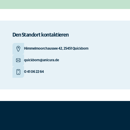
Den Standort kontaktieren
Himmelmoorchaussee 42, 25451 Quickborn
quickborn@anicura.de
0 41 06 22 64