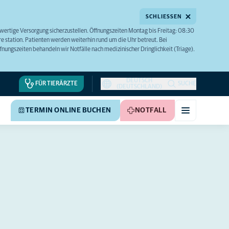
SCHLIESSEN
hwertige Versorgung sicherzustellen. Öffnungszeiten Montag bis Freitag: 08:30
e station. Patienten werden weiterhin rund um die Uhr betreut. Bei
ungszeiten behandeln wir Notfälle nach medizinischer Dringlichkeit (Triage).
DEUTSCH
FÜR TIERÄRZTE
SUCHE
(DEUTSCHLAND)
TERMIN ONLINE BUCHEN
NOTFALL