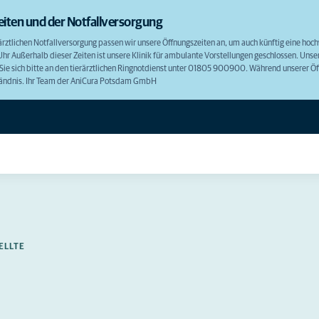
eiten und der Notfallversorgung
ärztlichen Notfallversorgung passen wir unsere Öffnungszeiten an, um auch künftig eine hoc
r Außerhalb dieser Zeiten ist unsere Klinik für ambulante Vorstellungen geschlossen. Unser
e sich bitte an den tierärztlichen Ringnotdienst unter 01805 900900. Während unserer Öffn
ständnis. Ihr Team der AniCura Potsdam GmbH
ELLTE