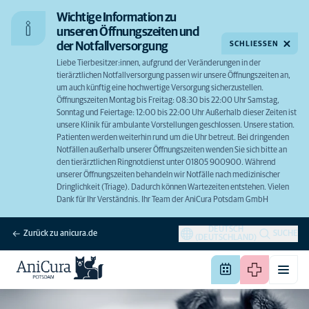
Wichtige Information zu
unseren Öffnungszeiten und
SCHLIESSEN
der Notfallversorgung
Liebe Tierbesitzer:innen, aufgrund der Veränderungen in der
tierärztlichen Notfallversorgung passen wir unsere Öffnungszeiten an,
um auch künftig eine hochwertige Versorgung sicherzustellen.
Öffnungszeiten Montag bis Freitag: 08:30 bis 22:00 Uhr Samstag,
Sonntag und Feiertage: 12:00 bis 22:00 Uhr Außerhalb dieser Zeiten ist
unsere Klinik für ambulante Vorstellungen geschlossen. Unsere station.
Patienten werden weiterhin rund um die Uhr betreut. Bei dringenden
Notfällen außerhalb unserer Öffnungszeiten wenden Sie sich bitte an
den tierärztlichen Ringnotdienst unter 01805 900900. Während
unserer Öffnungszeiten behandeln wir Notfälle nach medizinischer
Dringlichkeit (Triage). Dadurch können Wartezeiten entstehen. Vielen
Dank für Ihr Verständnis. Ihr Team der AniCura Potsdam GmbH
DEUTSCH
Zurück zu anicura.de
SUCHE
(DEUTSCHLAND)