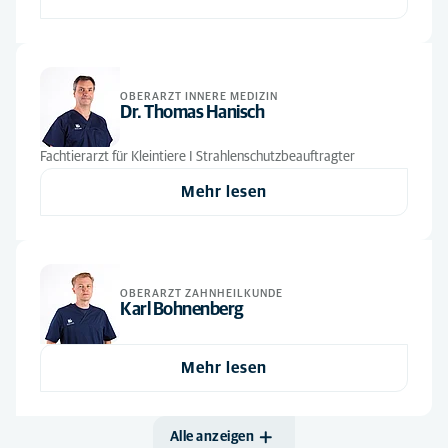
Kommunikation
(1)
Tierärztin:Tierarzt
(8)
Neurologie
(1)
Tiermedizinische Angestellte
(3)
Notfallversorgung
(1)
Tiermedizinische Fachangestellte
(18)
OBERARZT INNERE MEDIZIN
Weichteilchirurgie
(3)
Dr. Thomas Hanisch
Verwaltungsteam
(1)
Zahnmedizin
(1)
Fachtierarzt für Kleintiere I Strahlenschutzbeauftragter
Mehr lesen
OBERARZT ZAHNHEILKUNDE
Karl Bohnenberg
Mehr lesen
Alle anzeigen