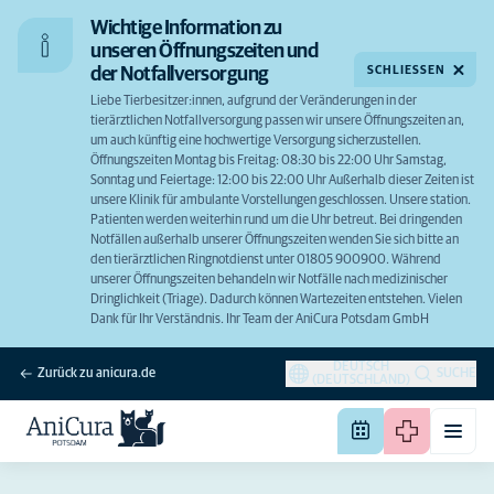
Wichtige Information zu
unseren Öffnungszeiten und
SCHLIESSEN
der Notfallversorgung
Liebe Tierbesitzer:innen, aufgrund der Veränderungen in der
tierärztlichen Notfallversorgung passen wir unsere Öffnungszeiten an,
um auch künftig eine hochwertige Versorgung sicherzustellen.
Öffnungszeiten Montag bis Freitag: 08:30 bis 22:00 Uhr Samstag,
Sonntag und Feiertage: 12:00 bis 22:00 Uhr Außerhalb dieser Zeiten ist
unsere Klinik für ambulante Vorstellungen geschlossen. Unsere station.
Patienten werden weiterhin rund um die Uhr betreut. Bei dringenden
Notfällen außerhalb unserer Öffnungszeiten wenden Sie sich bitte an
den tierärztlichen Ringnotdienst unter 01805 900900. Während
unserer Öffnungszeiten behandeln wir Notfälle nach medizinischer
Dringlichkeit (Triage). Dadurch können Wartezeiten entstehen. Vielen
Dank für Ihr Verständnis. Ihr Team der AniCura Potsdam GmbH
DEUTSCH
Zurück zu anicura.de
SUCHE
(DEUTSCHLAND)