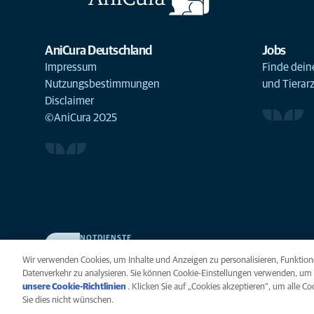
AniCura Deutschland
Jobs
Impressum
Finde deine
Nutzungsbestimmungen
und Tierar
Disclaimer
©AniCura 2025
NOTDIENSTE
Finden Sie hier Ihre Kliniken und Praxen für den Notfall.
Wir verwenden Cookies, um Inhalte und Anzeigen zu personalisieren, Funktione
Weil Ihr Tier die beste Versorgung verdient.
Datenverkehr zu analysieren. Sie können Cookie-Einstellungen verwenden, um 
unsere Cookie-Richtlinien
(opens in a new tab)
. Klicken Sie auf „Cookies akzeptieren“, um alle C
Sie dies nicht wünschen.
Datenschutz
Legal
Hinweis zu Cookies
B