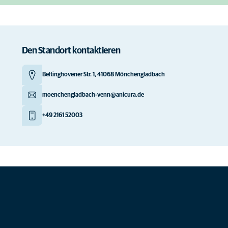
Den Standort kontaktieren
Beltinghovener Str. 1, 41068 Mönchengladbach
moenchengladbach-venn@anicura.de
+49 2161 52003