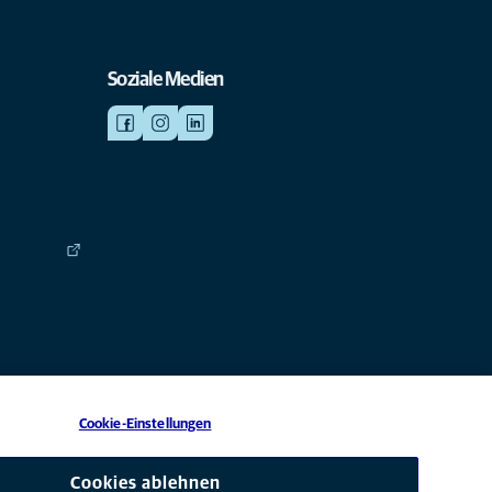
Soziale Medien
Cookie-Einstellungen
 eine Tochtergesellschaft von Mars, Inc © 2026
Cookies ablehnen