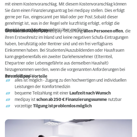
mit einem Kostenvoranschlag. Mit diesem Kostenvoranschlag können
Sie dann einen Finanzierungsantrag bei medipay stellen. Dies erfolgt
gerne per Fax, eingescannt per Mail oder per Post.Sobald dieser
genehmigt ist, was in der Regel sehr kurzfristig erfolgt, erfolgt die
Abwicklung und Korrespondenz über medipay.
Genaueres zu Medipay
Wer kann medipay nutzen?
Grundsätzlich steht die medipay Teilzahlung
allen Personen offen
, die
ihren Erstwohnsitz im lnland und keine negativen Schufa-Eintragungen
haben, berufstätig oder Rentner sind und ein frei verfügbares
Einkommen haben. Bei Studenten/Auszubildenden oder Hausfrauen
kann gegebenenfalls ein zweiter Darlehensnehmer (Elternteil,
Ehepartner oder Lebensgefährte aus demselben Haushalt)
hinzugenommen werden, wenn die vorgenannten Anforderungen bei
ihm erfüllt sind.
Ihre medipay-Vorteile
alles ist möglich - Zugang zu den hochwertigen und individuellen
Leistungen der Komfortmedizin
bequeme Teilzahlung mit einer
Laufzeit nach Wunsch
medipay ist
schon ab 250 € Finanzierungssumme
nutzbar
vorzeitige
Tilgung ist problemlos möglich