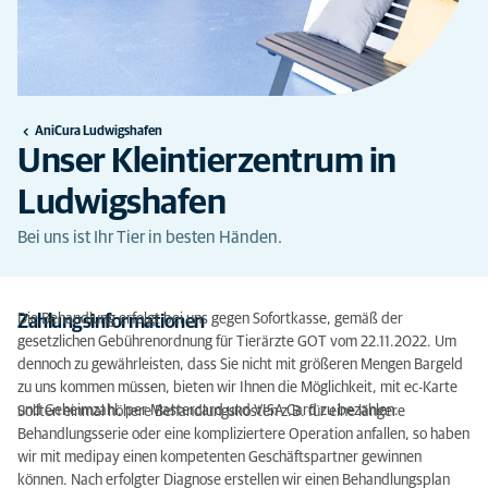
AniCura Ludwigshafen
Unser Kleintierzentrum in
Ludwigshafen
Bei uns ist Ihr Tier in besten Händen.
Die Behandlung erfolgt bei uns gegen Sofortkasse, gemäß der
Zahlungsinformationen
gesetzlichen Gebührenordnung für Tierärzte GOT vom 22.11.2022. Um
dennoch zu gewährleisten, dass Sie nicht mit größeren Mengen Bargeld
zu uns kommen müssen, bieten wir Ihnen die Möglichkeit, mit ec-Karte
und Geheimzahl, per Mastercard und VISA Card zu bezahlen.
Sollten einmal höhere Behandlungskosten z.B. für eine längere
Behandlungsserie oder eine kompliziertere Operation anfallen, so haben
wir mit medipay einen kompetenten Geschäftspartner gewinnen
können. Nach erfolgter Diagnose erstellen wir einen Behandlungsplan