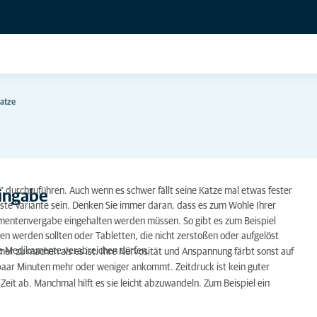
atze
 durchzuführen. Auch wenn es schwer fällt seine Katze mal etwas fester
ingabe
enste Variante sein. Denken Sie immer daran, dass es zum Wohle Ihrer
mentenvergabe eingehalten werden müssen. So gibt es zum Beispiel
ben werden sollten oder Tabletten, die nicht zerstoßen oder aufgelöst
die Medikamente verabreichen dürfen.
mmer zu machen als es ist. Ihre Nervosität und Anspannung färbt sonst auf
n paar Minuten mehr oder weniger ankommt. Zeitdruck ist kein guter
Zeit ab. Manchmal hilft es sie leicht abzuwandeln. Zum Beispiel ein