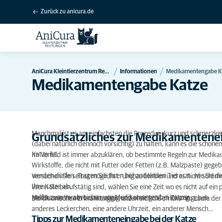
Zurück zu anicura.de
AniCura Kleintierzentrum Reutlingen
Informationen
Medikamentengabe K
Medikamentengabe Katze
Manchmal ist es am einfachsten die Prozedur „kurz und schmerzlos“
Grundsätzliches zur Medikamentene
(dabei natürlich dennoch vorsichtig) zu halten, kann es die schon
Katze ist.
Im Vorfeld ist immer abzuklären, ob bestimmte Regeln zur Medika
Wirkstoffe, die nicht mit Futter oder Fetten (z.B. Malzpaste) gege
werden dürfen. Fragen Sie Ihren behandelnden Tierarzt, wie Sie 
Versuchen Sie selbst möglichst ruhig zu bleiben und es nicht schli
Ihre Katze ab.
Wenn Sie berufstätig sind, wählen Sie eine Zeit wo es nicht auf ei
Helfer zum Verabreichen von Medikamenten bei Katzen.
Medikamente am besten zügig und ohne großen Zwang geben.
Bei chronischen Erkrankungen nutzen sich die „Tricks“ im Laufe der 
anderes Leckerchen, eine andere Uhrzeit, ein anderer Mensch…
Tipps zur Medikamenteneingabe bei der Katze