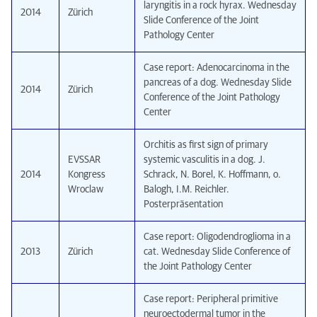
laryngitis in a rock hyrax. Wednesday
2014
Zürich
Slide Conference of the Joint
Pathology Center
Case report: Adenocarcinoma in the
pancreas of a dog. Wednesday Slide
2014
Zürich
Conference of the Joint Pathology
Center
Orchitis as first sign of primary
EVSSAR
systemic vasculitis in a dog. J.
2014
Kongress
Schrack, N. Borel, K. Hoffmann, o.
Wroclaw
Balogh, I.M. Reichler.
Posterpräsentation
Case report: Oligodendroglioma in a
2013
Zürich
cat. Wednesday Slide Conference of
the Joint Pathology Center
Case report: Peripheral primitive
neuroectodermal tumor in the