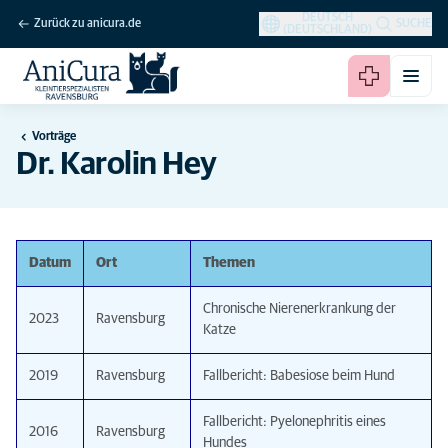
DEUTSCH
Zurück zu anicura.de
SUCHE
(DEUTSCHLAND)
Vorträge
Dr. Karolin Hey
Datum
Ort
Themen
Chronische Nierenerkrankung der
2023
Ravensburg
Katze
2019
Ravensburg
Fallbericht: Babesiose beim Hund
Fallbericht: Pyelonephritis eines
2016
Ravensburg
Hundes