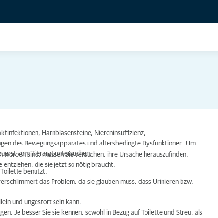
tinfektionen, Harnblasensteine, Niereninsuffizienz,
ungen des Bewegungsapparates und altersbedingte Dysfunktionen. Um
 zuerst vom Tierarzt untersuchen.
 worden sind, müssen Sie versuchen, ihre Ursache herauszufinden.
 entziehen, die sie jetzt so nötig braucht.
Toilette benutzt.
verschlimmert das Problem, da sie glauben muss, dass Urinieren bzw.
llein und ungestört sein kann.
gen. Je besser Sie sie kennen, sowohl in Bezug auf Toilette und Streu, als