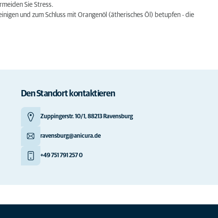
rmeiden Sie Stress.
einigen und zum Schluss mit Orangenöl (ätherisches Öl) betupfen - die
Den Standort kontaktieren
Zuppingerstr. 10/1, 88213 Ravensburg
ravensburg@anicura.de
+49 751 791 257 0