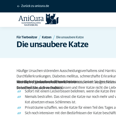
Zurück zu anicura.de
Für Tierbesitzer
Katzen
Die unsaubere Katze
Die unsaubere Katze
Häufige Ursachen störenden Ausscheidungsverhaltens sind Harntrak
Durchfallerkrankungen, Diabetes mellitus, schmerzhafte Erkrank
derartige Ursachen ausschliessen zu können, lassen Sie Ihre Katze
Was Sie bei Unsauberkeit tun können
Nachdem organische Ursachen für die Unsauberkeit ausgeschlossen
Dabei heißt es, sich in Geduld fassen und Ihrer Katze nicht die Liebe
So sollten Sie sich verhalten:
Sofort mit einem Leckerbissen belohnen, wenn die Katze ihre 
Niemals bestrafen. Das stresst die Katze nur noch mehr und 
Kot absetzen etwas Schlimmes ist.
Privaträume schaffen, wo die Katze für einen Teil des Tages a
Sich noch intensiver mit den Bedürfnissen der Katze beschäfti