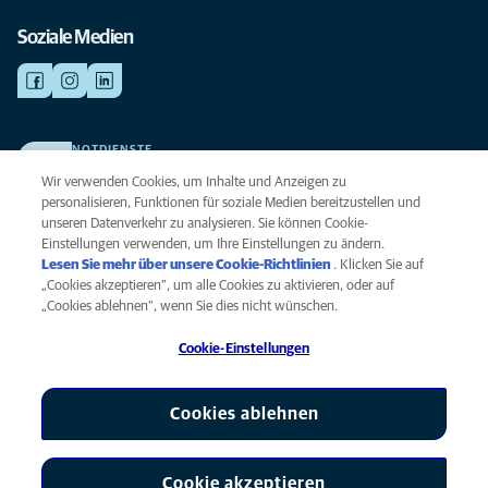
Soziale Medien
NOTDIENSTE
Finden Sie hier Ihre Kliniken und Praxen für den Notfall. Weil Ihr Tier die
Wir verwenden Cookies, um Inhalte und Anzeigen zu
beste Versorgung verdient.
personalisieren, Funktionen für soziale Medien bereitzustellen und
unseren Datenverkehr zu analysieren. Sie können Cookie-
Einstellungen verwenden, um Ihre Einstellungen zu ändern.
Datenschutz
Lesen Sie mehr über unsere Cookie-Richtlinien
(opens in a new
. Klicken Sie auf
Legal
„Cookies akzeptieren“, um alle Cookies zu aktivieren, oder auf
tab)
Hinweis zu Cookies
„Cookies ablehnen“, wenn Sie dies nicht wünschen.
Barrierefreiheit
Cookie-Einstellungen
Menschenrechte
Global Human Rights
AniCura ist eine Tochtergesellschaft von Mars, Inc © 2026
Cookies ablehnen
Cookie akzeptieren
Cookie-Einstellungen