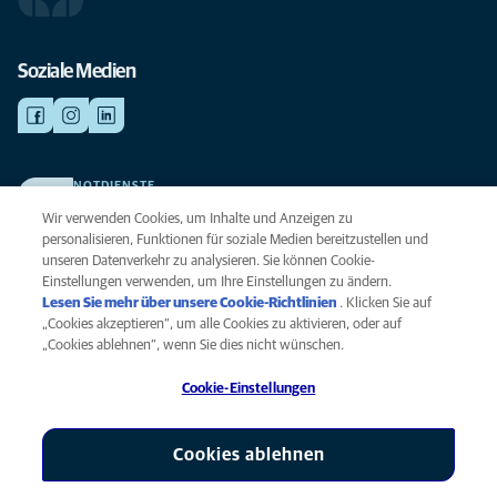
Soziale Medien
NOTDIENSTE
Finden Sie hier Ihre Kliniken und Praxen für den Notfall. Weil Ihr Tier die
Wir verwenden Cookies, um Inhalte und Anzeigen zu
beste Versorgung verdient.
personalisieren, Funktionen für soziale Medien bereitzustellen und
unseren Datenverkehr zu analysieren. Sie können Cookie-
Einstellungen verwenden, um Ihre Einstellungen zu ändern.
Datenschutz
Lesen Sie mehr über unsere Cookie-Richtlinien
(opens in a new
. Klicken Sie auf
Legal
„Cookies akzeptieren“, um alle Cookies zu aktivieren, oder auf
tab)
Hinweis zu Cookies
„Cookies ablehnen“, wenn Sie dies nicht wünschen.
Barrierefreiheit
Cookie-Einstellungen
Menschenrechte
Global Human Rights
AniCura ist eine Tochtergesellschaft von Mars, Inc © 2026
Cookies ablehnen