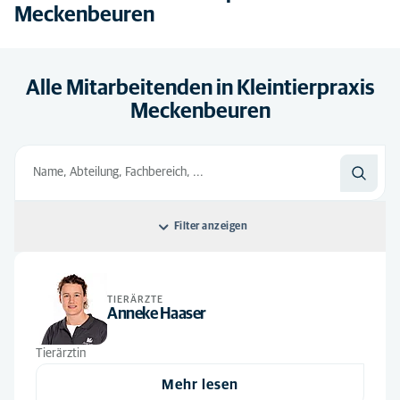
Meckenbeuren
Alle Mitarbeitenden in Kleintierpraxis
Meckenbeuren
Filter anzeigen
Sortieren nach: Standard
TIERÄRZTE
Standard
Alle Abteilungen
Anneke Haaser
Alphabetisch
Auszubildende
(1)
Tierärztin
Fachpersonal
(6)
Mehr lesen