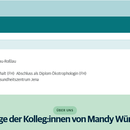
sau-Roßlau
alt (FH) Abschluss als Diplom Ökotrophologin (FH)
gesundheitszentrum Jena
ÜBER UNS
ige der Kolleg:innen von Mandy Wü