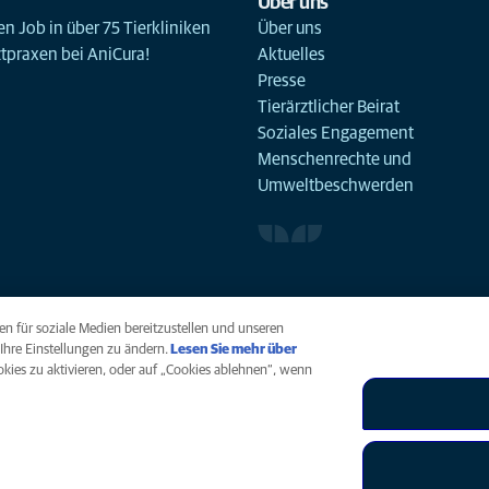
Über uns
n Job in über 75 Tierkliniken
Über uns
ztpraxen bei AniCura!
Aktuelles
Presse
Tierärztlicher Beirat
Soziales Engagement
Menschenrechte und
Umweltbeschwerden
n für soziale Medien bereitzustellen und unseren
Ihre Einstellungen zu ändern.
Lesen Sie mehr über
ookies zu aktivieren, oder auf „Cookies ablehnen“, wenn
arrierefreiheit
Menschenrechte
Global Human Rights
AniCura ist