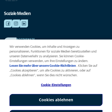
Soziale Medien
NOTDIENSTE
Finden Sie hier Ihre Kliniken und Praxen für den Notfall. Weil Ihr Tier die
Wir verwenden Cookies, um Inhalte und Anzeigen zu
beste Versorgung verdient.
personalisieren, Funktionen für soziale Medien bereitzustellen und
unseren Datenverkehr zu analysieren. Sie können Cookie-
Einstellungen verwenden, um Ihre Einstellungen zu ändern.
Datenschutz
Lesen Sie mehr über unsere Cookie-Richtlinien
(opens in a new
. Klicken Sie auf
Legal
„Cookies akzeptieren“, um alle Cookies zu aktivieren, oder auf
tab)
Hinweis zu Cookies
„Cookies ablehnen“, wenn Sie dies nicht wünschen.
Barrierefreiheit
Cookie-Einstellungen
Menschenrechte
Global Human Rights
AniCura ist eine Tochtergesellschaft von Mars, Inc © 2026
Cookies ablehnen