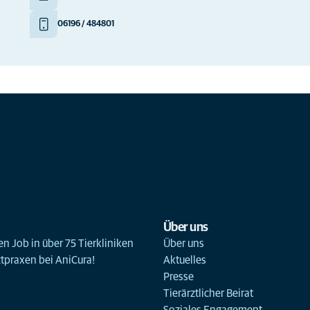
06196 / 484801
Über uns
n Job in über 75 Tierkliniken
Über uns
ztpraxen bei AniCura!
Aktuelles
Presse
Tierärztlicher Beirat