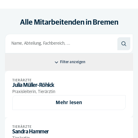
Alle Mitarbeitenden in Bremen
Filter anzeigen
Sortieren nach: Standard
TIERÄRZTE
Julia Müller-Röhlck
Standard
Alle Abteilungen
Praxisleiterin, Tierärztin
Alphabetisch
Mehr lesen
Auszubildende
(1)
Tierärzte
(4)
Tiermedizinische Fachangestellte
(4)
TIERÄRZTE
Sandra Hammer