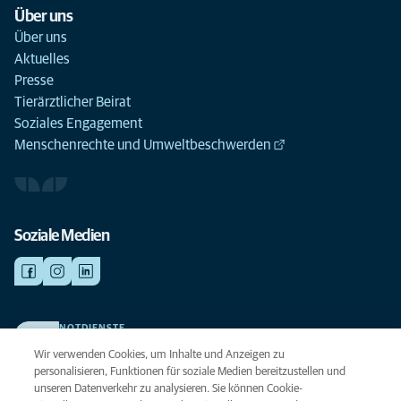
Über uns
Über uns
Aktuelles
Presse
Tierärztlicher Beirat
Soziales Engagement
Menschenrechte und Umweltbeschwerden
Soziale Medien
NOTDIENSTE
Finden Sie hier Ihre Kliniken und Praxen für den Notfall. Weil Ihr Tier die
Wir verwenden Cookies, um Inhalte und Anzeigen zu
beste Versorgung verdient.
personalisieren, Funktionen für soziale Medien bereitzustellen und
unseren Datenverkehr zu analysieren. Sie können Cookie-