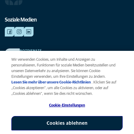
Soziale Medien
NOTDIENSTE
Finden Sie hier Ihre Kliniken und Praxen für den Notfall. Weil Ihr Tier die
Wir verwenden Cookies, um Inhalte und Anzeigen zu
beste Versorgung verdient.
personalisieren, Funktionen für soziale Medien bereitzustellen und
unseren Datenverkehr zu analysieren. Sie können Cookie-
Einstellungen verwenden, um Ihre Einstellungen zu ändern.
Datenschutz
Lesen Sie mehr über unsere Cookie-Richtlinien
(opens in a new
. Klicken Sie auf
Legal
„Cookies akzeptieren“, um alle Cookies zu aktivieren, oder auf
tab)
Hinweis zu Cookies
„Cookies ablehnen“, wenn Sie dies nicht wünschen.
Barrierefreiheit
Cookie-Einstellungen
Menschenrechte
Global Human Rights
AniCura ist eine Tochtergesellschaft von Mars, Inc © 2026
Cookies ablehnen