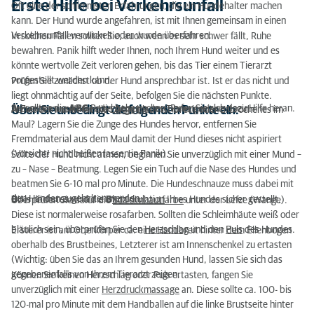
Erste Hilfe bei Verkehrsunfall
Oft eine der schlimmsten Erfahrungen, die ein Hundehalter machen
kann. Der Hund wurde angefahren, ist mit Ihnen gemeinsam in einen
Verkehrsunfall verwickelt oder wurde überfahren.
In solchen Fällen sollten Sie, auch wenn es sehr schwer fällt, Ruhe
bewahren. Panik hilft weder Ihnen, noch Ihrem Hund weiter und es
könnte wertvolle Zeit verloren gehen, bis das Tier einem Tierarzt
vorgestellt werden kann.
Prüfen Sie zunächst ob der Hund ansprechbar ist. Ist er das nicht und
liegt ohnmächtig auf der Seite, befolgen Sie die nächsten Punkte.
Sie sollten die
ABC
-Regel beherrschen. Rufen Sie sich dazu Hilfe heran.
Üben Sie unbedingt die folgenden Punkte ein.
A
Zuerst muss immer die
A
tmung
des Tieres gesichert sein.
Atmet der Hund? Ist die Zunge blau? Ist Dreck oder Erbrochenes im
Maul? Lagern Sie die Zunge des Hundes hervor, entfernen Sie
Fremdmaterial aus dem Maul damit der Hund dieses nicht aspiriert
(Vorsicht! nicht beißen lassen in Panik).
Sollte der Hund nicht atmen, beginnen Sie unverzüglich mit einer Mund –
zu – Nase – Beatmung. Legen Sie ein Tuch auf die Nase des Hundes und
beatmen Sie 6-10 mal pro Minute. Die Hundeschnauze muss dabei mit
den Händen zugehalten werden.
B
Als nächstes wird die
B
lutzirkulation
Ihres Hundes sicher gestellt.
Überprüfen Sie dafür die
Schleimhautfarbe
unter der Lefze (Wange).
Diese ist normalerweise rosafarben. Sollten die Schleimhäute weiß oder
bläulich sein, überprüfen Sie den
Herzschlag
und den
Puls
des Hundes.
Ersterer ist am Oberkörper ca. eine Handbreit hinter dem Ellenbogen
oberhalb des Brustbeines, Letzterer ist am Innenschenkel zu ertasten
(Wichtig: üben Sie das an Ihrem gesunden Hund, lassen Sie sich das
gegebenenfalls von Ihrem Tierarzt zeigen.
Können Sie keinen Herzschlag oder Puls ertasten, fangen Sie
unverzüglich mit einer
Herzdruckmassage
an. Diese sollte ca. 100- bis
120-mal pro Minute mit dem Handballen auf die linke Brustseite hinter