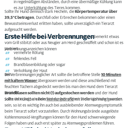
in regelmäßigen Abständen, durch eine übermäßige Kühlung kann
es zur
Unterkühlung
des Tieres kommen.
Sollte Ihr Hund dennoch stark Hecheln, die
Körpertemperatur über
39,5°C betragen
, Durchfall oder Erbrechen bekommen oder einen
Bewusstseinsverlust erlitten haben, sollte unverzüglich ein Tierarzt
aufgesucht werden.
Erste Hilfe bei Verbrennungen
Auch Hunde können sich schnell verbrennen, einmal unbemerkt etwas
vom Grill stibitzt oder aus Neugier am Herd geschnüffelt und schon ist es
passiert.
Verbrennungsanzeichen können
vermehrte Rötung
fehlendes Fell
Brandblasenbildung oder sogar
Verkohlung der Haut
sein.
Bei Verbrennungen jeglicher Art sollte die betroffene Stelle
10 Minuten
mit kaltem Wasser
übergossen werden und diese anschließend mit
feuchten Tüchern abgedeckt werden bis man den Hund dem Tierarzt
vorstellt.
Brandblasen sollten nicht (!) aufgestochen werden
und der Hund
sollte unbedingt am Belecken der betroffenen Stellen gehindert werden.
Sollte Ihr Hund bei einem
Wohnungsbrand
mit in der Wohnung gewesen
sein, so ist es wichtig ihn auch bei ausbleibender Atemwegsymptomatik
beim Tierarzt sofort vorzustellen. Durch Wohnungsbrände ausgelöste
Kohlenmonoxid-Vergiftungen können für den Hund schwerwiegende
Folgen haben und auch erst später zu Atemwegsproblemen führen.