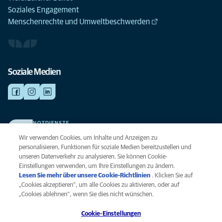
Soziales Engagement
Menschenrechte und Umweltbeschwerden
Soziale Medien
NOTDIENSTE
Finden Sie hier Ihre Kliniken und Praxen für den Notfall. Weil Ihr Tier die
Wir verwenden Cookies, um Inhalte und Anzeigen zu
beste Versorgung verdient.
personalisieren, Funktionen für soziale Medien bereitzustellen und
unseren Datenverkehr zu analysieren. Sie können Cookie-
Einstellungen verwenden, um Ihre Einstellungen zu ändern.
Datenschutz
Lesen Sie mehr über unsere Cookie-Richtlinien
(opens in a new
. Klicken Sie auf
Legal
„Cookies akzeptieren“, um alle Cookies zu aktivieren, oder auf
tab)
Hinweis zu Cookies
„Cookies ablehnen“, wenn Sie dies nicht wünschen.
Barrierefreiheit
Cookie-Einstellungen
Menschenrechte