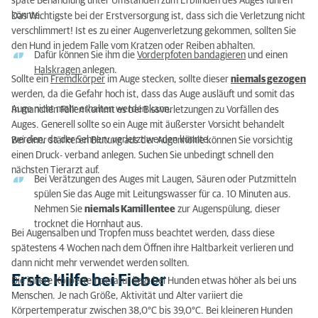
späte Behandlung unter Umständen zum Erblinden des Auges führen
könnte.
Das Wichtigste bei der Erstversorgung ist, dass sich die Verletzung nicht
verschlimmert! Ist es zu einer Augenverletzung gekommen, sollten Sie
den Hund in jedem Falle vom Kratzen oder Reiben abhalten.
Dafür können Sie ihm die
Vorderpfoten bandagieren
und einen
Halskragen
anlegen.
Sollte ein
Fremdk
örper
im Auge stecken, sollte dieser
niemals gezogen
werden, da die Gefahr hoch ist, dass das Auge ausläuft und somit das
Auge nicht mehr erhalten werden kann.
In manchen Fällen kommt es bei Bissverletzungen zu Vorfällen des
Auges. Generell sollte so ein Auge mit äußerster Vorsicht behandelt
werden, da der Sehnerv verletzt werden könnte.
Bei einer stärkeren Blutung aus der Augenhöhle können Sie vorsichtig
einen Druck- verband anlegen. Suchen Sie unbedingt schnell den
nächsten Tierarzt auf.
Bei Verätzungen des Auges mit Laugen, Säuren oder Putzmitteln
spülen Sie das Auge mit Leitungswasser für ca. 10 Minuten aus.
Nehmen Sie
niemals Kamillentee
zur Augenspülung, dieser
trocknet die Hornhaut aus.
Bei Augensalben und Tropfen muss beachtet werden, dass diese
spätestens 4 Wochen nach dem Öffnen ihre Haltbarkeit verlieren und
dann nicht mehr verwendet werden sollten.
Erste Hilfe bei Fieber
Die innere Körpertemperatur liegt bei Hunden etwas höher als bei uns
Menschen. Je nach Größe, Aktivität und Alter variiert die
Körpertemperatur zwischen 38,0°C bis 39,0°C. Bei kleineren Hunden