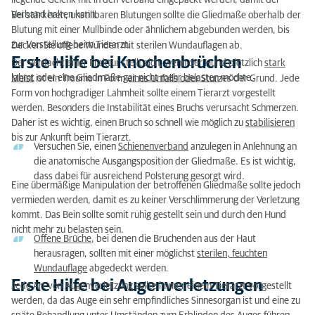
liegende Gelenk mit in den Verband eingepackt werden, damit der
Verband halten kann.
Bei stärkeren, unstillbaren Blutungen sollte die Gliedmaße oberhalb der
Blutung mit einer Mullbinde oder ähnlichem abgebunden werden, bis
zur Vorstellung beim Tierarzt.
Decken Sie offene Wunden mit sterilen Wundauflagen ab.
Erste Hilfe bei Knochenbrüchen
Der Verdacht einer Fraktur stellt sich, wenn der Hund plötzlich
stark
lahmt
oder eine Gliedmaße
gar
nicht mehr belasten
möchte.
Meist ist ein Trauma in Form eines Unfalls oder Sturzes der Grund. Jede
Form von hochgradiger Lahmheit sollte einem Tierarzt vorgestellt
werden. Besonders die Instabilität eines Bruchs verursacht Schmerzen.
Daher ist es wichtig, einen Bruch so schnell wie möglich zu
stabilisieren
bis zur Ankunft beim Tierarzt.
Versuchen Sie, einen
Schienenverband
anzulegen in Anlehnung an
die anatomische Ausgangsposition der Gliedmaße. Es ist wichtig,
dass dabei für ausreichend Polsterung gesorgt wird.
Eine übermäßige Manipulation der betroffenen Gliedmaße sollte jedoch
vermieden werden, damit es zu keiner Verschlimmerung der Verletzung
kommt. Das Bein sollte somit ruhig gestellt sein und durch den Hund
nicht mehr zu belasten sein.
Offene Br
üche
, bei denen die Bruchenden aus der Haut
herausragen, sollten mit einer möglichst
sterilen, feuchten
Wundauflage
abgedeckt werden.
Erste Hilfe bei Augenverletzungen
Jede Art von Augenverletzung sollte immer einem Tierarzt vorgestellt
werden, da das Auge ein sehr empfindliches Sinnesorgan ist und eine zu