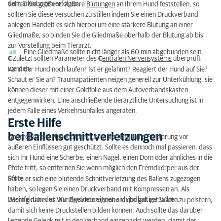
dem Ellenbogen erfolgen.
Sollten Sie größere, äußere
Blutungen
an Ihrem Hund feststellen, so
sollten Sie diese versuchen zu stillen indem Sie einen Druckverband
anlegen.Handelt es sich hierbei um eine stärkere Blutung an einer
Gliedmaße, so binden Sie die Gliedmaße oberhalb der Blutung ab bis
zur Vorstellung beim Tierarzt.
Eine Gliedmaße sollte nicht länger als 60 min abgebunden sein.
C
Zuletzt sollten Parameter des
C
entralen Nervensystems
überprüft
werden.
Kann der Hund noch laufen? Ist er gelähmt? Reagiert der Hund auf Sie?
Schaut er Sie an? Traumapatienten neigen generell zur Unterkühlung, sie
können dieser mit einer Goldfolie aus dem Autoverbandskasten
entgegenwirken. Eine anschließende tierärztliche Untersuchung ist in
jedem Falle eines Verkehrsunfalles angeraten.
Erste Hilfe
bei Ballenschnittverletzungen
Generell ist die Hundepfote durch ihre natürliche Polsterung vor
äußeren Einflüssen gut geschützt. Sollte es dennoch mal passieren, dass
sich Ihr Hund eine Scherbe, einen Nagel, einen Dorn oder ähnliches in die
Pfote tritt, so entfernen Sie wenn möglich den Fremdkörper aus der
Pfote.
Sollte er sich eine blutende Schnittverletzung des Ballens zugezogen
haben, so legen Sie einen Druckverband mit Kompressen an. Als
Desinfektion des Wundgebiets eignen sich jodhaltige Salben.
Wichtig dabei ist, die Zwischenzehenbereiche gut mit Watte zu polstern,
damit sich keine Druckstellen bilden können. Auch sollte das darüber