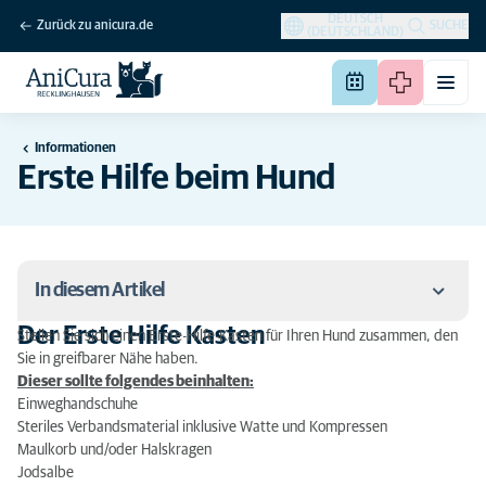
DEUTSCH
Zurück zu anicura.de
SUCHE
(DEUTSCHLAND)
Informationen
Erste Hilfe beim Hund
In diesem Artikel
Der Erste Hilfe Kasten
Stellen Sie sich einen Erste-Hilfe-Kasten für Ihren Hund zusammen, den
Der Erste Hilfe Kasten
Sie in greifbarer Nähe haben.
Dieser sollte folgendes beinhalten:
Erste Hilfe bei Insektenstichen
Einweghandschuhe
Steriles Verbandsmaterial inklusive Watte und Kompressen
Erste Hilfe bei Vergiftungen
Maulkorb und/oder Halskragen
Jodsalbe
Erste Hilfe bei Hitzschlag