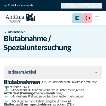
DEUTSCH
Zurück zu anicura.de
SUCHE
(DEUTSCHLAND)
Informationen
Blutabnahme /
Spezialuntersuchung
In diesem Artikel
Blutabnahmen
„Normale“ Blutabnahme
(für Gesundheitsprofil, Narkoseprofil, vor
Blutabnahmen
Operationen usw.)
Mindestens 8 Stunden vorher kein Futter mehr geben
ACTH-Test (Cushing-Therapiekontrolle)
Spezialuntersuchungen
Mindestens 8 Stunden vorher kein Futter mehr geben
3-5 Stunden nach Tablettengabe (Thyroxin)
Bluttest auf Bauchspeicheldrüsenproblem (TLI)