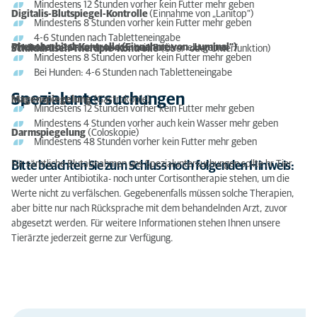
Mindestens 12 Stunden vorher kein Futter mehr geben
Digitalis-Blutspiegel-Kontrolle
(Einnahme von „Lanitop“)
Mindestens 8 Stunden vorher kein Futter mehr geben
4-6 Stunden nach Tabletteneingabe
Phenobarbital-Kontrolle (Einnahme von „Luminal“)
Mindestens 8 Stunden vorher kein Futter mehr geben
Schilddrüsen-Therapie-Kontrolle
(Über- oder Unterfunktion)
Mindestens 8 Stunden vorher kein Futter mehr geben
Bei Hunden: 4-6 Stunden nach Tabletteneingabe
Spezialuntersuchungen
Magenspiegelung
(Gastrokopie)
Mindestens 12 Stunden vorher kein Futter mehr geben
Mindestens 4 Stunden vorher auch kein Wasser mehr geben
Darmspiegelung
(Coloskopie)
Mindestens 48 Stunden vorher kein Futter mehr geben
Für sämtliche Blutabnahmen uns Spezialuntersuchungen sollte hr Tier
Bitte beachten Sie zum Schluss noch folgenden Hinweis:
weder unter Antibiotika- noch unter Cortisontherapie stehen, um die
Werte nicht zu verfälschen. Gegebenenfalls müssen solche Therapien,
aber bitte nur nach Rücksprache mit dem behandelnden Arzt, zuvor
abgesetzt werden. Für weitere Informationen stehen Ihnen unsere
Tierärzte jederzeit gerne zur Verfügung.